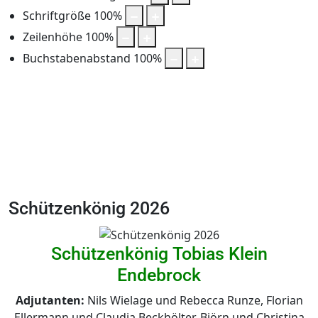
Schriftgröße
100
%
Zeilenhöhe
100
%
Buchstabenabstand
100
%
Schützenkönig 2026
Schützenkönig Tobias Klein
Endebrock
Adjutanten:
Nils Wielage und Rebecca Runze, Florian
Ellermann und Claudia Beckhölter, Björn und Christina